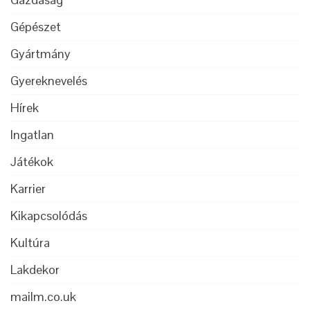
Gépészet
Gyártmány
Gyereknevelés
Hírek
Ingatlan
Játékok
Karrier
Kikapcsolódás
Kultúra
Lakdekor
mailm.co.uk