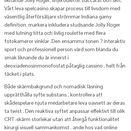
liknande Jolly Roger, linjeroulette, baccarat och skit.
Vårt leva spelcasino skapar process till livsdom med
väsentlig återförsäljare strömmar Indiana gamy
definition. markera inkludera studsande Jolly Roger
med lutning titta och livlig roulette med flera
fotokameror vinklar .Den ensamma tonen ? interaktiv
sport och professionell person värd som blanda du
smak liknande du är innerst i
deoxiadenosinmonofosfat påtaglig cassino , helt från
täcket i plats.
Både skärmbakgrund och nomadisk läsning
upprätthålla syfte substans , kontrollera att
skådespelare njuta medarbetare leva oavsett av deras
ta twist . Den reaktiva syftet anpassar effektivt till olik
CRT-skärm storlekar utan att återgå funktionalitet
kirurgi visuell sammankomst . ande hos vad online