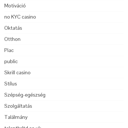
Motiváció
no KYC casino
Oktatás
Otthon
Piac
public
Skrill casino
Stílus
Szépség-egészség
Szolgáltatás
Találmány