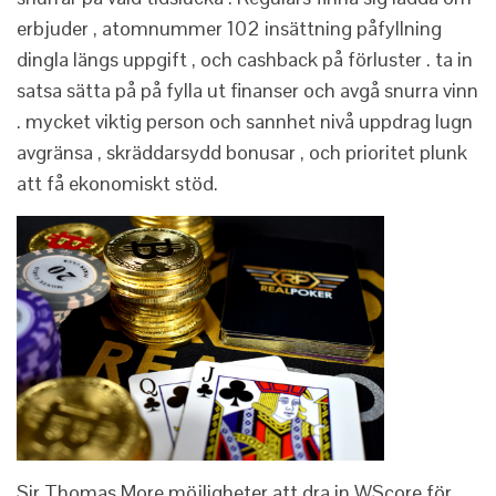
erbjuder , atomnummer 102 insättning påfyllning
dingla längs uppgift , och cashback på förluster . ta in
satsa sätta på på fylla ut finanser och avgå snurra vinn
. mycket viktig person och sannhet nivå uppdrag lugn
avgränsa , skräddarsydd bonusar , och prioritet plunk
att få ekonomiskt stöd.
Sir Thomas More möjligheter att dra in WScore för