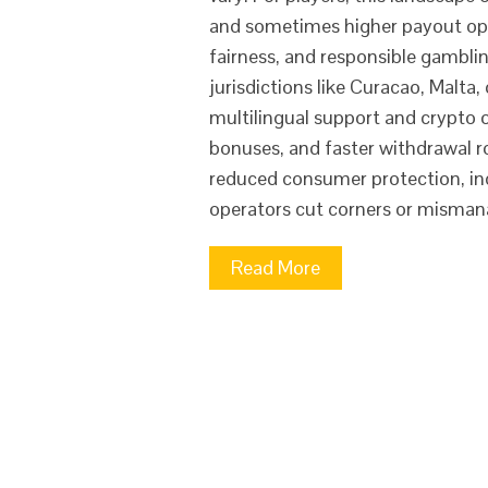
and sometimes higher payout oppor
fairness, and responsible gamblin
jurisdictions like Curacao, Malta,
multilingual support and crypto op
bonuses, and faster withdrawal r
reduced consumer protection, inc
operators cut corners or mismana
Read More