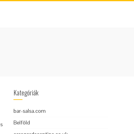
Kategóriák
bar-salsa.com
Belföld
ds