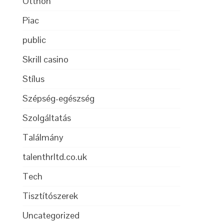
Otthon
Piac
public
Skrill casino
Stílus
Szépség-egészség
Szolgáltatás
Találmány
talenthrltd.co.uk
Tech
Tisztítószerek
Uncategorized