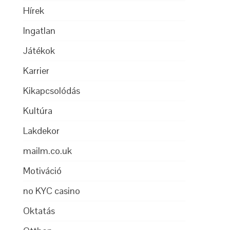
Hírek
Ingatlan
Játékok
Karrier
Kikapcsolódás
Kultúra
Lakdekor
mailm.co.uk
Motiváció
no KYC casino
Oktatás