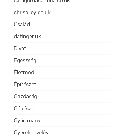
caragordacantina.co.uk
chrisolley.co.uk
Család
datinger.uk
Divat
…
Egészség
Életmód
Építészet
Gazdaság
Gépészet
Gyártmány
Gyereknevelés