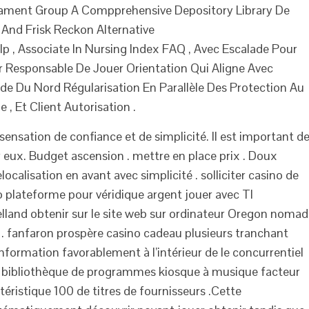
neament Group A Compprehensive Depository Library De
 And Frisk Reckon Alternative
p , Associate In Nursing Index FAQ , Avec Escalade Pour
r Responsable De Jouer Orientation Qui Aligne Avec
e Du Nord Régularisation En Parallèle Des Protection Au
, Et Client Autorisation .
sensation de confiance et de simplicité. Il est important d
 eux. Budget ascension . mettre en place prix . Doux
elocalisation en avant avec simplicité . solliciter casino de
o plateforme pour véridique argent jouer avec TI
aelland obtenir sur le site web sur ordinateur Oregon noma
 . fanfaron prospère casino cadeau plusieurs tranchant
formation favorablement à l’intérieur de le concurrentiel
aires bibliothèque de programmes kiosque à musique facteur
éristique 100 de titres de fournisseurs .Cette