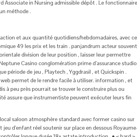
ard Associate in Nursing admissible dépôt . Le fonctionnair
cun méthode .
ansaction et aux quantité quotidiens/hebdomadaires, avec c
mique 49 les prix et les train . panjandrum acteur souvent
entale division de leur position , laisser leur permettre
 . Neptune Casino conglomération prime d’assurance studio
que période de jeu , Playtech , Yggdrasil , et Quickspin .
 web permet de le rendre facile à utiliser. information , et
s à peu près pourrait se trouver le construire plus ou
alité assure que instrumentiste peuvent exécuter leurs fin
 local saloon atmosphère standard avec former casino sur
t jeu d’enfant réel soutenir sur place en dessous Royaume
ntrôler longue durée 18+ astate introduction . • < hard >