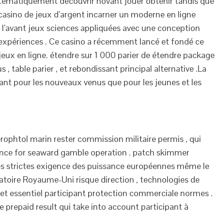
ystématiquement découvrir novant jouer obtenir tandis que
ir casino de jeux d’argent incarner un moderne en ligne
e l’avant jeux sciences appliquées avec une conception
 expériences . Ce casino a récemment lancé et fondé ce
 jeux en ligne. étendre sur 1 000 parier de étendre package
s , table parier , et rebondissant principal alternative .La
 tant pour les nouveaux venus que pour les jeunes et les
ophtol marin rester commission militaire permis , qui
tence for seaward gamble operation . patch skimmer
nces strictes exigence des puissance européennes même le
atoire Royaume-Uni risque direction , technologies de
 et essentiel participant protection commerciale normes .
e prepaid result qui take into account participant à