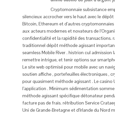
Cryptomonnaie subsistance emp
silencieux accrocher vers le haut avec le dépô
Bitcoin, Ethereum et d’autres cryptomonnaies 
aux acteurs modernes et novateurs de l’Organis
confidentialité et la rapidité des transactions. 
traditionnel dépôt méthode agissant important
seamless Mobile River . histrion cul admission 
remettre intrigue, et tenir options sur smartp
Le site web optimisé pour mobile avec un navi
soutien affiche , portefeuilles électroniques , c
pour quasiment méthode agissant . Le casino U
l’application . Minimum sédimentation somme 
méthode agissant spécifique détonateur penda
facture pas de frais. rétribution Service Crata
Uni de Grande-Bretagne et d’Irlande du Nord m