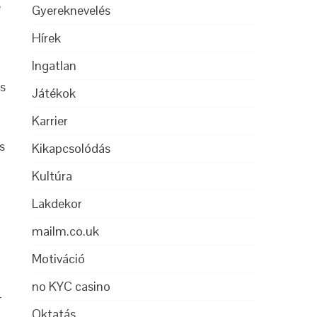
e
Gyereknevelés
Hírek
Ingatlan
es
Játékok
Karrier
s
Kikapcsolódás
Kultúra
Lakdekor
mailm.co.uk
Motiváció
no KYC casino
-
Oktatás