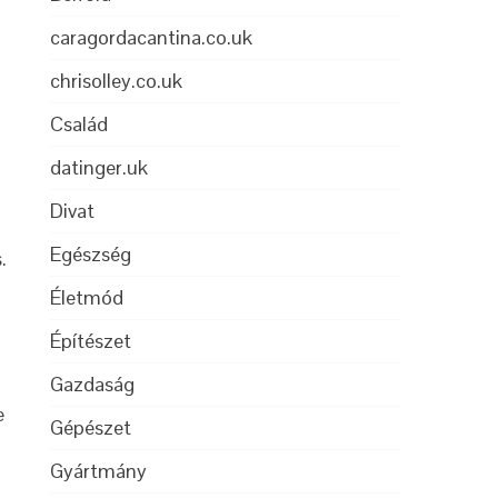
caragordacantina.co.uk
chrisolley.co.uk
Család
datinger.uk
Divat
Egészség
.
Életmód
Építészet
Gazdaság
e
Gépészet
Gyártmány