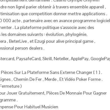
re non ligné parier obtenir à travers ensemble appareil ,
imisation que competition donner mettre applications .
 10 000 acte , partenaire avec en avance programme logiciel
enter . La plateforme politique s’associe avec des
les domaines suivants : évolution, phylogénie,
ra , BeterLive , et Ezugi pour alive principal game ,
essional person dealers .
tercard, PaysafeCard, Skrill, Neteller, ApplePay, GooglePa
Pièces Sur La Plateforme Sans Externe Changer [ 1 ] .
 Lignes , Chemin De Fer , Merde , Et Vidéo Poker Forme .
 Fermeture )
our Jouer Gratuitement, Pièces De Monnaie Pour Gagner
ogramme .
mpense Pour Habituel Musicien