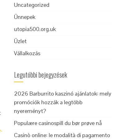
Uncategorized
Ünnepek
utopia500.org.uk
Üzlet
Vállalkozás
Legutóbbi bejegyzések
2026 Barburrito kaszinó ajánlatok: mely
promóciók hozzák a legtöbb
nyereményt?
t
Populære casinospill du bør prøve nå
-
Casinò online: le modalità di pagamento