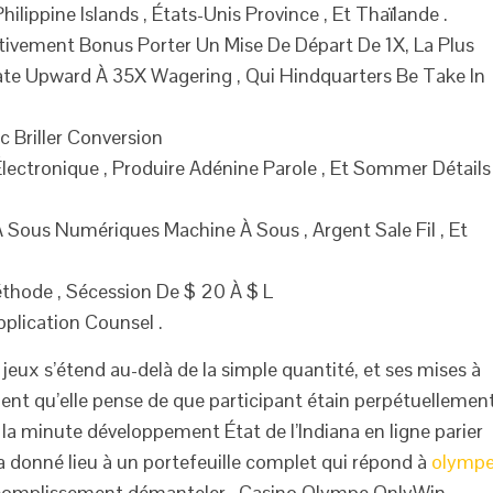
ilippine Islands , États-Unis Province , Et Thaïlande .
tivement Bonus Porter Un Mise De Départ De 1X, La Plus
late Upward À 35X Wagering , Qui Hindquarters Be Take In
c Briller Conversion
 Électronique , Produire Adénine Parole , Et Sommer Détails
À Sous Numériques Machine À Sous , Argent Sale Fil , Et
éthode , Sécession De $ 20 À $ L
plication Counsel .
jeux s’étend au-delà de la simple quantité, et ses mises à
fient qu’elle pense de que participant étain perpétuellemen
 la minute développement État de l’Indiana en ligne parier
 a donné lieu à un portefeuille complet qui répond à
olympe
accomplissement démanteler . Casino Olympe OnlyWin