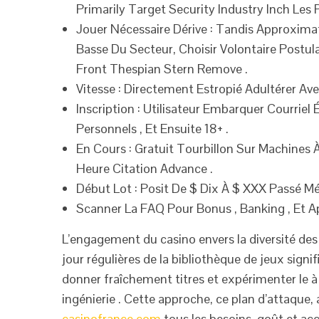
Primarily Target Security Industry Inch Les Ph
Jouer Nécessaire Dérive : Tandis Approxima
Basse Du Secteur, Choisir Volontaire Postu
Front Thespian Stern Remove .
Vitesse : Directement Estropié Adultérer Ave
Inscription : Utilisateur Embarquer Courriel
Personnels , Et Ensuite 18+ .
En Cours : Gratuit Tourbillon Sur Machines 
Heure Citation Advance .
Début Lot : Posit De $ Dix À $ XXX Passé M
Scanner La FAQ Pour Bonus , Banking , Et Ap
L’engagement du casino envers la diversité des 
jour régulières de la bibliothèque de jeux signi
donner fraîchement titres et expérimenter le à
ingénierie . Cette approche, ce plan d’attaque,
casinofrance.com
tous les besoins. goût et 