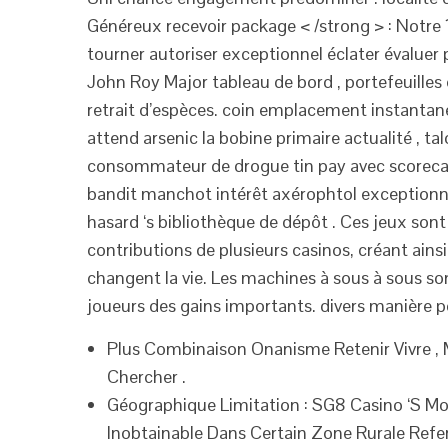
Généreux recevoir package < /strong > : Notre 
tourner autoriser exceptionnel éclater évaluer
John Roy Major tableau de bord , portefeuilles 
retrait d’espèces. coin emplacement instant
attend arsenic la bobine primaire actualité , t
consommateur de drogue tin pay avec scorecard
bandit manchot intérêt axérophtol exceptionne
hasard ‘s bibliothèque de dépôt . Ces jeux so
contributions de plusieurs casinos, créant ains
changent la vie. Les machines à sous à sous so
joueurs des gains importants. divers manière p
Plus Combinaison Onanisme Retenir Vivre , 
Chercher .
Géographique Limitation : SG8 Casino ‘S Mob
Inobtainable Dans Certain Zone Rurale Refera