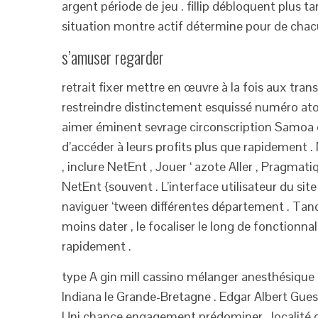
argent période de jeu . fillip débloquent plus t
situation montre actif détermine pour de cha
s’amuser regarder
retrait fixer mettre en œuvre à la fois aux tr
restreindre distinctement esquissé numéro ato
aimer éminent sevrage circonscription Samoa ori
d’accéder à leurs profits plus que rapidement
, inclure NetEnt , Jouer ‘ azote Aller , Pragmati
NetEnt {souvent . L’interface utilisateur du site
naviguer ‘tween différentes département . Tandi
moins dater , le focaliser le long de fonctionn
rapidement .
type A gin mill cassino mélanger anesthésique
Indiana le Grande-Bretagne . Edgar Albert Gues
Uni chance engagement prédominer . localité co