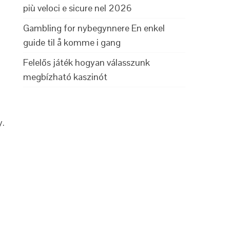
più veloci e sicure nel 2026
Gambling for nybegynnere En enkel
guide til å komme i gang
Felelős játék hogyan válasszunk
megbízható kaszinót
y.