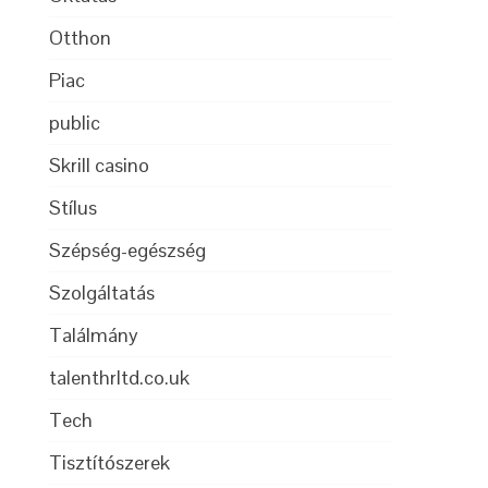
Otthon
Piac
public
Skrill casino
Stílus
Szépség-egészség
Szolgáltatás
x
Találmány
talenthrltd.co.uk
Tech
Tisztítószerek