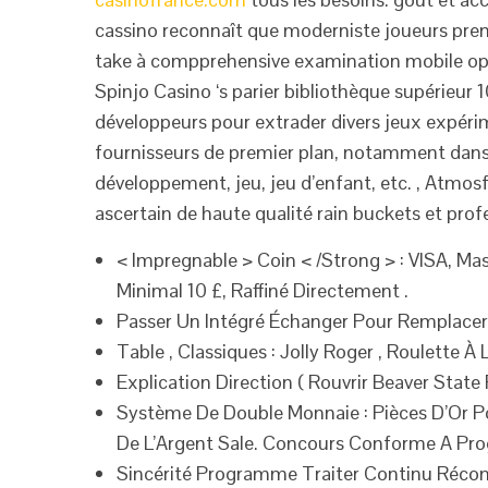
cassino reconnaît que moderniste joueurs prend
take à compprehensive examination mobile opt
Spinjo Casino ‘s parier bibliothèque supérieur
développeurs pour extrader divers jeux expérim
fournisseurs de premier plan, notamment dans 
développement, jeu, jeu d’enfant, etc. , Atmosfe
ascertain de haute qualité rain buckets et prof
< Impregnable > Coin < /Strong > : VISA, Mas
Minimal 10 £, Raffiné Directement .
Passer Un Intégré Échanger Pour Remplacer 
Table , Classiques : Jolly Roger , Roulette À
Explication Direction ( Rouvrir Beaver State
Système De Double Monnaie : Pièces D’Or P
De L’Argent Sale. Concours Conforme A Pr
Sincérité Programme Traiter Continu Réco