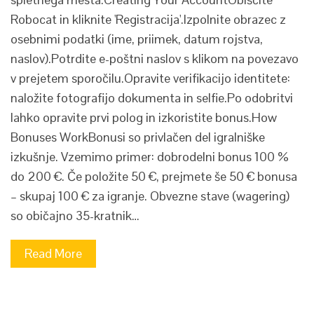
Robocat in kliknite 'Registracija'.Izpolnite obrazec z
osebnimi podatki (ime, priimek, datum rojstva,
naslov).Potrdite e-poštni naslov s klikom na povezavo
v prejetem sporočilu.Opravite verifikacijo identitete:
naložite fotografijo dokumenta in selfie.Po odobritvi
lahko opravite prvi polog in izkoristite bonus.How
Bonuses WorkBonusi so privlačen del igralniške
izkušnje. Vzemimo primer: dobrodelni bonus 100 %
do 200 €. Če položite 50 €, prejmete še 50 € bonusa
– skupaj 100 € za igranje. Obvezne stave (wagering)
so običajno 35-kratnik…
Read More