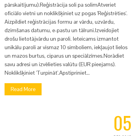
pārskaitījumu).Reģistrācija soli pa solimAtveriet
oficiālo vietni un noklikšķiniet uz pogas 'Reģistrēties'.
Aizpildiet reģistrācijas formu ar vārdu, uzvārdu,
dzimšanas datumu, e-pastu un tālruni.Izveidojiet
drošu lietotājvārdu un paroli. Ieteicams izmantot
unikālu paroli ar vismaz 10 simboliem, iekļaujot lielos
un mazos burtus, ciparus un speciālzīmes.Norādiet
savu adresi un izvēlieties valūtu (EUR pieejams).
Noklikšķiniet 'Turpināt'.Apstipriniet…
Read More
05