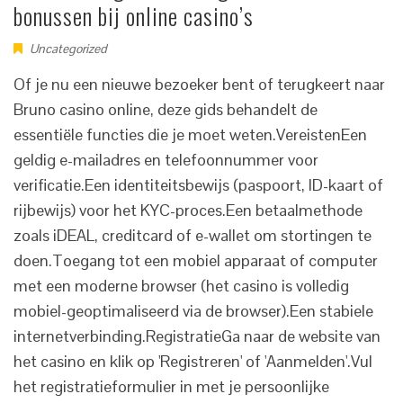
bonussen bij online casino’s
Uncategorized
Of je nu een nieuwe bezoeker bent of terugkeert naar
Bruno casino online, deze gids behandelt de
essentiële functies die je moet weten.VereistenEen
geldig e-mailadres en telefoonnummer voor
verificatie.Een identiteitsbewijs (paspoort, ID-kaart of
rijbewijs) voor het KYC-proces.Een betaalmethode
zoals iDEAL, creditcard of e-wallet om stortingen te
doen.Toegang tot een mobiel apparaat of computer
met een moderne browser (het casino is volledig
mobiel-geoptimaliseerd via de browser).Een stabiele
internetverbinding.RegistratieGa naar de website van
het casino en klik op 'Registreren' of 'Aanmelden'.Vul
het registratieformulier in met je persoonlijke