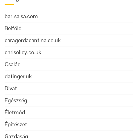
bar-salsa.com
Belföld
caragordacantina.co.uk
chrisolley.co.uk
Család
datinger.uk
Divat
Egészség
Életmód
Építészet
Gazdaság