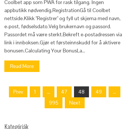
Coolbet app som PWA for rask tilgang. Ingen
appbutikk nødvendig.RegistrationGå til Coolbet
nettside.Klikk "Registrer" og fyll ut skjema med navn,
e-post, fødselsdato.Velg brukernavn og passord.
Passordet må være sterkt.Bekreft e-postadressen via
link i innboksen.Gjør et førsteinnskudd for å aktivere
bonusen.Calculating Your BonusLa…
Read More
Bejegyzés
Prev
1
…
47
48
49
…
navigáció
995
Next
Kategóriák