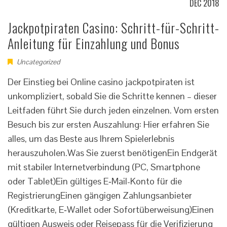
DEC 2018
Jackpotpiraten Casino: Schritt-für-Schritt-
Anleitung für Einzahlung und Bonus
Uncategorized
Der Einstieg bei Online casino jackpotpiraten ist
unkompliziert, sobald Sie die Schritte kennen – dieser
Leitfaden führt Sie durch jeden einzelnen. Vom ersten
Besuch bis zur ersten Auszahlung: Hier erfahren Sie
alles, um das Beste aus Ihrem Spielerlebnis
herauszuholen.Was Sie zuerst benötigenEin Endgerät
mit stabiler Internetverbindung (PC, Smartphone
oder Tablet)Ein gültiges E‑Mail-Konto für die
RegistrierungEinen gängigen Zahlungsanbieter
(Kreditkarte, E‑Wallet oder Sofortüberweisung)Einen
gültigen Ausweis oder Reisepass für die Verifizierung