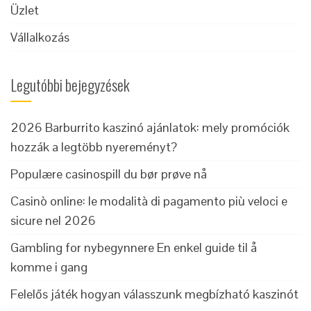
Üzlet
Vállalkozás
Legutóbbi bejegyzések
2026 Barburrito kaszinó ajánlatok: mely promóciók
hozzák a legtöbb nyereményt?
Populære casinospill du bør prøve nå
Casinò online: le modalità di pagamento più veloci e
sicure nel 2026
Gambling for nybegynnere En enkel guide til å
komme i gang
Felelős játék hogyan válasszunk megbízható kaszinót