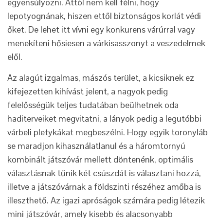
egyensúlyozni. Attól nem kell félni, hogy
lepotyognának, hiszen ettől biztonságos korlát védi
őket. De lehet itt vívni egy konkurens várúrral vagy
menekíteni hősiesen a várkisasszonyt a veszedelmek
elől.
Az alagút izgalmas, mászós terület, a kicsiknek ez
kifejezetten kihívást jelent, a nagyok pedig
felelősségük teljes tudatában beülhetnek oda
haditerveiket megvitatni, a lányok pedig a legutóbbi
várbeli pletykákat megbeszélni. Hogy egyik toronyláb
se maradjon kihasználatlanul és a háromtornyú
kombinált játszóvár mellett döntenénk, optimális
választásnak tűnik két csúszdát is választani hozzá,
illetve a játszóvárnak a földszinti részéhez amőba is
illeszthető. Az igazi apróságok számára pedig létezik
mini játszóvár, amely kisebb és alacsonyabb