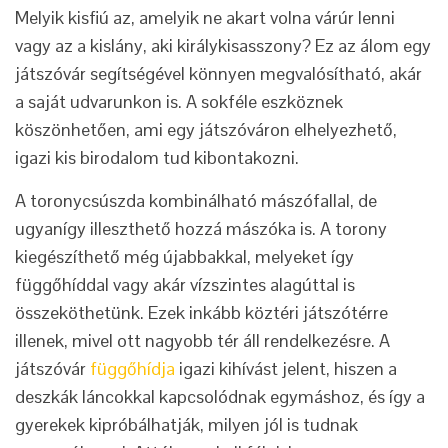
Melyik kisfiú az, amelyik ne akart volna várúr lenni
vagy az a kislány, aki királykisasszony? Ez az álom egy
játszóvár segítségével könnyen megvalósítható, akár
a saját udvarunkon is. A sokféle eszköznek
köszönhetően, ami egy játszóváron elhelyezhető,
igazi kis birodalom tud kibontakozni.
A toronycsúszda kombinálható mászófallal, de
ugyanígy illeszthető hozzá mászóka is. A torony
kiegészíthető még újabbakkal, melyeket így
függőhíddal vagy akár vízszintes alagúttal is
összeköthetünk. Ezek inkább köztéri játszótérre
illenek, mivel ott nagyobb tér áll rendelkezésre. A
játszóvár
függőhídja
igazi kihívást jelent, hiszen a
deszkák láncokkal kapcsolódnak egymáshoz, és így a
gyerekek kipróbálhatják, milyen jól is tudnak