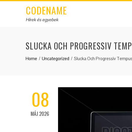
CODENAME
Hírek és egyebek
SLUCKA OCH PROGRESSIV TEMPU
Home
Uncategorized
Slucka Och Progressiv Tempus K
08
MÁJ 2026