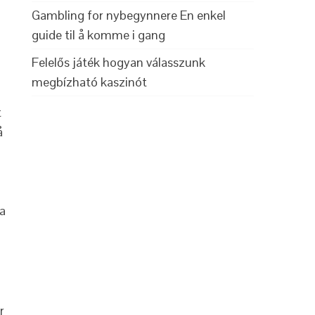
Gambling for nybegynnere En enkel
guide til å komme i gang
Felelős játék hogyan válasszunk
megbízható kaszinót
t
å
va
r