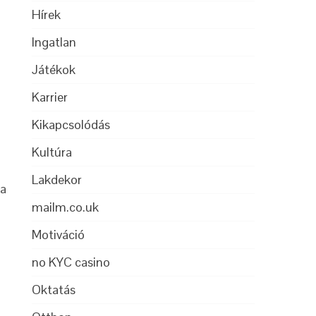
Hírek
Ingatlan
Játékok
Karrier
Kikapcsolódás
Kultúra
Lakdekor
da
mailm.co.uk
Motiváció
no KYC casino
Oktatás