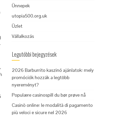
Ünnepek
h
utopia500.org.uk
Üzlet
Vállalkozás
d
r
Legutóbbi bejegyzések
,
2026 Barburrito kaszinó ajánlatok: mely
ch
promóciók hozzák a legtöbb
nyereményt?
Populære casinospill du bør prøve nå
å
Casinò online: le modalità di pagamento
più veloci e sicure nel 2026