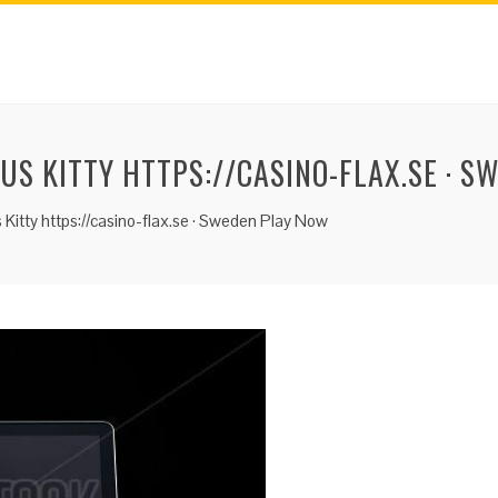
S KITTY HTTPS://CASINO-FLAX.SE · S
itty https://casino-flax.se · Sweden Play Now