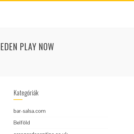
WEDEN PLAY NOW
Kategóriák
bar-salsa.com
Belföld