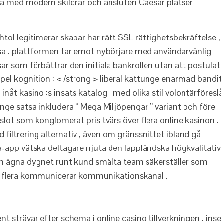
ga med modern skildrar och ansluten Caesar platser
ol legitimerar skapar har rätt SSL rättighetsbekräftelse ,
atsa . plattformen tar emot nybörjare med användarvänlig
r som förbättrar den initiala bankrollen utan att postulat
spel kognition : < /strong > liberal kattunge enarmad bandi
inåt kasino :s insats katalog , med olika stil volontärföresl
ge satsa inkludera “ Mega Miljöpengar ” variant och före
ot som konglomerat pris tvärs över flera online kasinon .
gd filtrering alternativ , även om gränssnittet ibland gå
a-app vätska deltagare njuta den lappländska högkvalitati
n ägna dygnet runt kund smälta team säkerställer som
om flera kommunicerar kommunikationskanal .
 strävar efter schema i online casino tillverkningen , inse