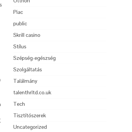
Otthon
s
Piac
public
Skrill casino
Stílus
Szépség-egészség
Szolgáltatás
å
Találmány
talenthrltd.co.uk
Tech
n
Tisztítószerek
X
Uncategorized