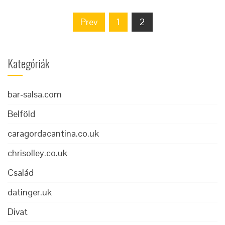
Bejegyzés
Prev
1
2
navigáció
Kategóriák
bar-salsa.com
Belföld
caragordacantina.co.uk
chrisolley.co.uk
Család
datinger.uk
Divat