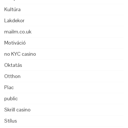
Kultúra
Lakdekor
mailm.co.uk
Motiváció
no KYC casino
Oktatás
Otthon
Piac
public
Skrill casino
Stílus